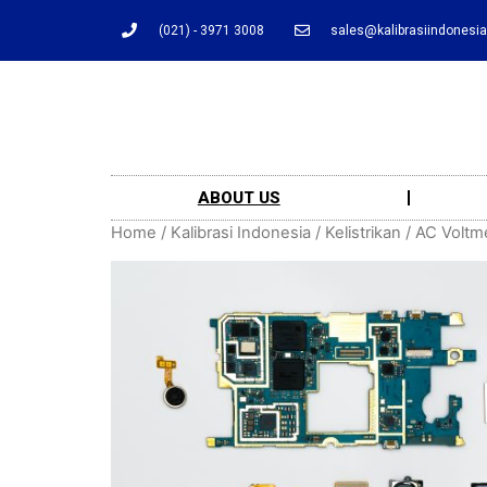
(021) - 3971 3008
sales@kalibrasiindonesi
ABOUT US
Home
/
Kalibrasi Indonesia
/
Kelistrikan
/
AC Voltm