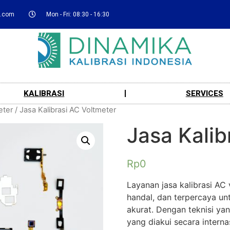
a.com
Mon - Fri: 08:30 - 16:30
KALIBRASI
SERVICES
eter
/ Jasa Kalibrasi AC Voltmeter
Jasa Kalib
Rp
0
Layanan jasa kalibrasi AC
handal, dan terpercaya un
akurat. Dengan teknisi yan
yang diakui secara intern